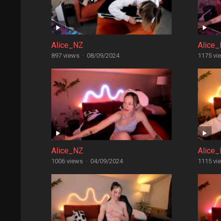
Alice_NZ
Alice
897 views
·
08/09/2024
1175 vi
Alice_NZ
Alice
1006 views
·
04/09/2024
1115 vi