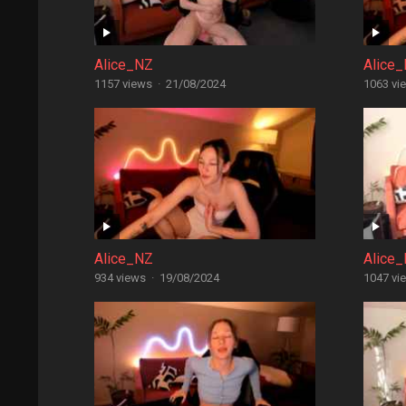
Alice_NZ
Alice
1157 views
·
21/08/2024
1063 vi
Alice_NZ
Alice
934 views
·
19/08/2024
1047 vi