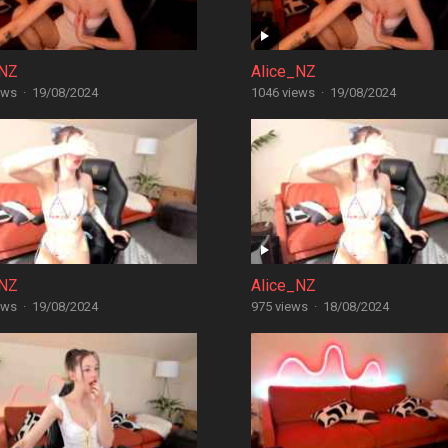
_NZ
Alice_NZ
ews
·
19/08/2024
1046 views
·
19/08/2024
_NZ
Alice_NZ
ews
·
19/08/2024
975 views
·
18/08/2024