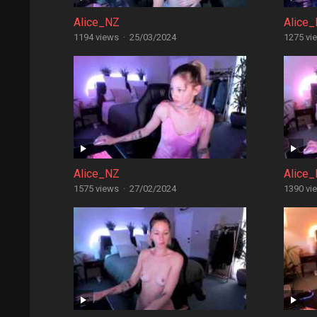
Alice_NZ
Alice
1194 views
·
25/03/2024
1275 vi
Alice_NZ
Alice
1575 views
·
27/02/2024
1390 vi