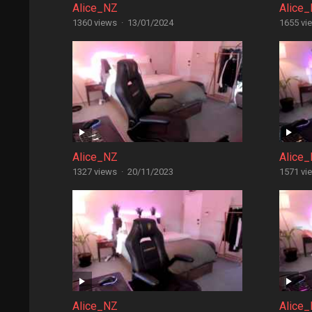
Alice_NZ
Alice
1360 views
·
13/01/2024
1655 vi
Alice_NZ
Alice
1327 views
·
20/11/2023
1571 vi
Alice_NZ
Alice