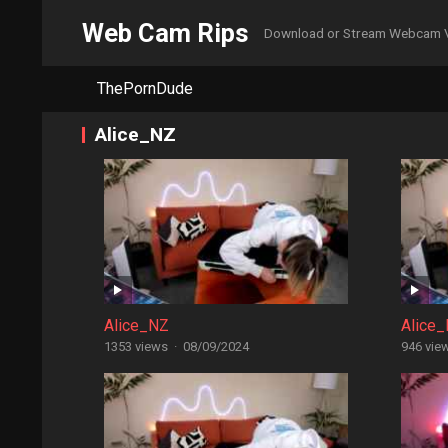
Web Cam Rips
Download or Stream Webcam 
ThePornDude
Alice_NZ
Alice_NZ
Alice
1353 views
·
08/09/2024
946 vie