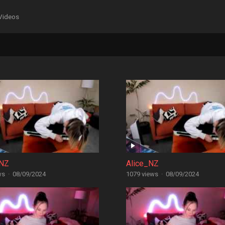
Videos
_NZ
Alice_NZ
ws
·
08/09/2024
1079 views
·
08/09/2024