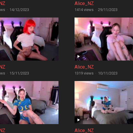
_NZ
Alice_NZ
ews
·
14/12/2023
1414 views
·
29/11/2023
_NZ
Alice_NZ
ews
·
15/11/2023
1319 views
·
10/11/2023
_NZ
Alice_NZ