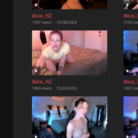
Alice_NZ
Alice
1497 views
·
10/08/2024
1139 vi
Alice_NZ
Alice
1869 views
·
12/05/2024
1457 vi