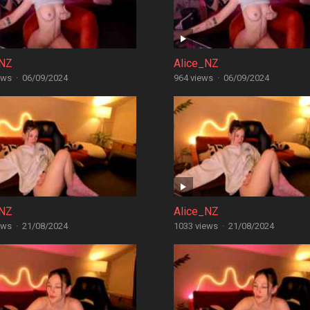
_NZ
Alice_NZ
ews
·
06/09/2024
964 views
·
06/09/2024
_NZ
Alice_NZ
ews
·
21/08/2024
1033 views
·
21/08/2024