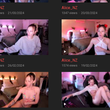
_NZ
Alice_NZ
ews
·
21/03/2024
1347 views
·
20/03/2024
_NZ
Alice_NZ
ews
·
26/02/2024
1574 views
·
19/02/2024