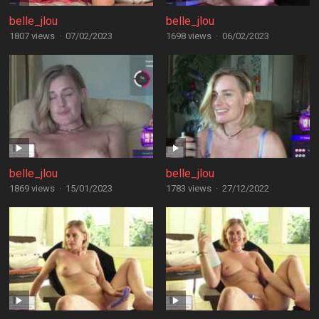
belle_jlou
belle_jlou
1807 views
·
07/02/2023
1698 views
·
06/02/2023
belle_jlou
belle_jlou
1869 views
·
15/01/2023
1783 views
·
27/12/2022